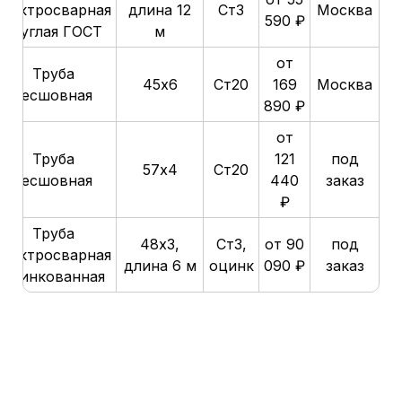
электросварная
длина 12
Ст3
Москва
590 ₽
круглая ГОСТ
м
от
Труба
45х6
Ст20
169
Москва
бесшовная
890 ₽
от
Труба
121
под
57х4
Ст20
бесшовная
440
заказ
₽
Труба
48х3,
Ст3,
от 90
под
электросварная
длина 6 м
оцинк
090 ₽
заказ
оцинкованная