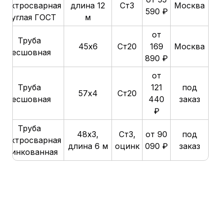
электросварная
длина 12
Ст3
Москва
590 ₽
круглая ГОСТ
м
от
Труба
45х6
Ст20
169
Москва
бесшовная
890 ₽
от
Труба
121
под
57х4
Ст20
бесшовная
440
заказ
₽
Труба
48х3,
Ст3,
от 90
под
электросварная
длина 6 м
оцинк
090 ₽
заказ
оцинкованная