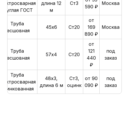
электросварная
длина 12
Ст3
Москва
590 ₽
круглая ГОСТ
м
от
Труба
45х6
Ст20
169
Москва
бесшовная
890 ₽
от
Труба
121
под
57х4
Ст20
бесшовная
440
заказ
₽
Труба
48х3,
Ст3,
от 90
под
электросварная
длина 6 м
оцинк
090 ₽
заказ
оцинкованная