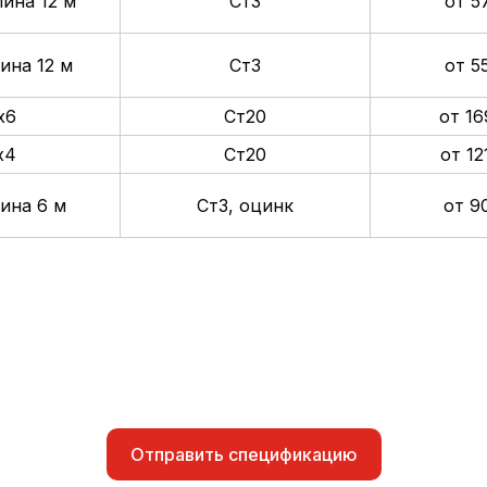
лина 12 м
Ст3
от 5
ина 12 м
Ст3
от 5
х6
Ст20
от 16
х4
Ст20
от 12
ина 6 м
Ст3, оцинк
от 9
Отправить спецификацию