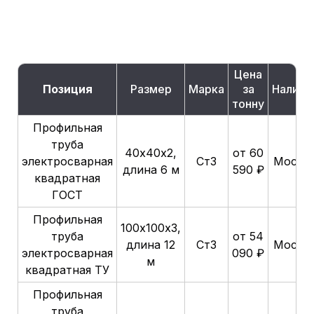
Цена
Позиция
Размер
Марка
за
Наличи
тонну
Профильная
труба
40х40х2,
от 60
электросварная
Ст3
Москв
длина 6 м
590 ₽
квадратная
ГОСТ
Профильная
100х100х3,
труба
от 54
длина 12
Ст3
Москв
электросварная
090 ₽
м
квадратная ТУ
Профильная
труба