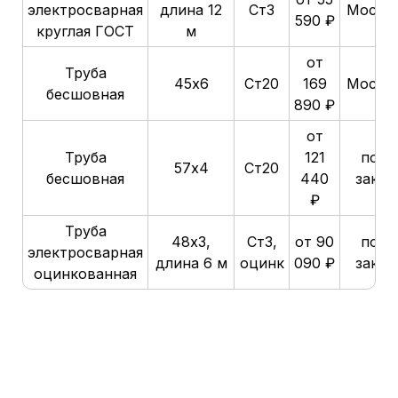
электросварная
длина 12
Ст3
Москв
590 ₽
круглая ГОСТ
м
от
Труба
45х6
Ст20
169
Москв
бесшовная
890 ₽
от
Труба
121
под
57х4
Ст20
бесшовная
440
заказ
₽
Труба
48х3,
Ст3,
от 90
под
электросварная
длина 6 м
оцинк
090 ₽
заказ
оцинкованная