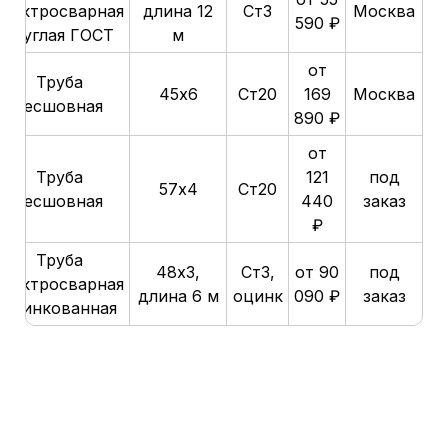
электросварная
длина 12
Ст3
Москва
590 ₽
круглая ГОСТ
м
от
Труба
45х6
Ст20
169
Москва
бесшовная
890 ₽
от
Труба
121
под
57х4
Ст20
бесшовная
440
заказ
₽
Труба
48х3,
Ст3,
от 90
под
электросварная
длина 6 м
оцинк
090 ₽
заказ
оцинкованная